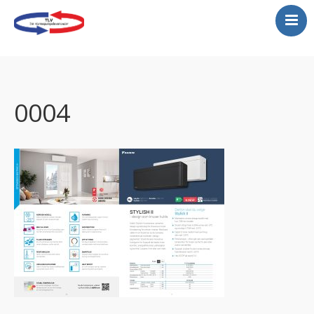
Varmepumper
Montering varmepumper
Gratis befaring
0004
Service
Kjølerom
Luftrenser
Tilbud
Vannbåren varmepumper
Store lokaler…se her!
Galeri-legger ut et lite
utdrag her