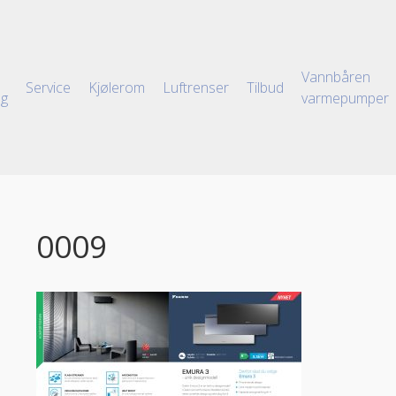
Vannbåren
Service
Kjølerom
Luftrenser
Tilbud
ng
varmepumper
0009