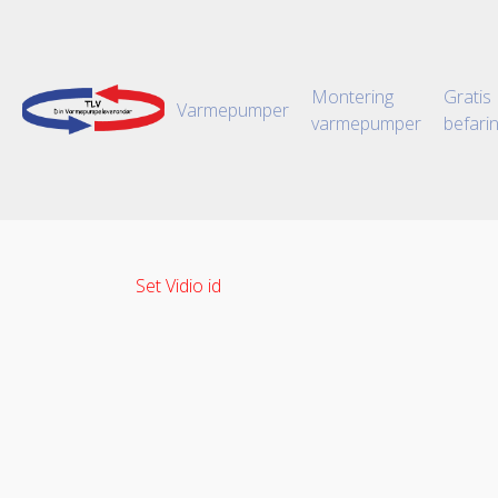
Montering
Gratis
Varmepumper
varmepumper
befari
Set Vidio id