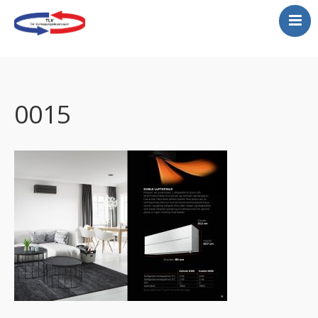
Varmepumper
Montering varmepumper
Gratis befaring
0015
Service
Kjølerom
Luftrenser
Tilbud
Vannbåren varmepumper
Store lokaler…se her!
Galeri-legger ut et lite
utdrag her