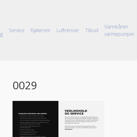
Vannbåren
Service
Kjølerom
Luftrenser
Tilbud
ng
varmepumper
0029