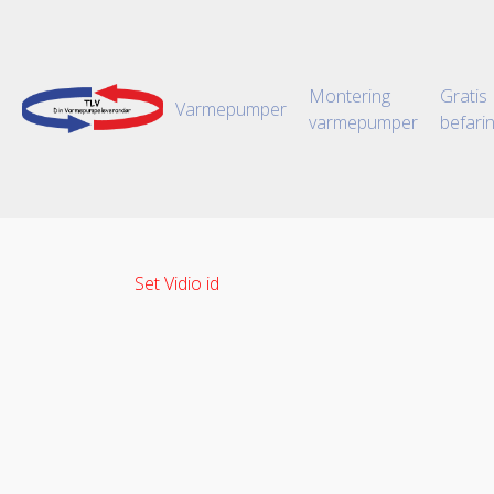
Montering
Gratis
Varmepumper
varmepumper
befari
Set Vidio id