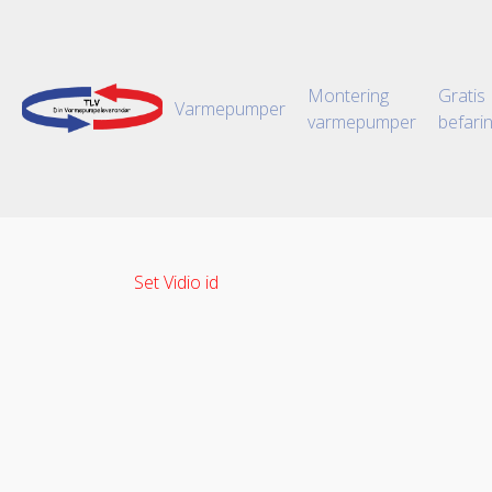
Montering
Gratis
Varmepumper
varmepumper
befari
Set Vidio id