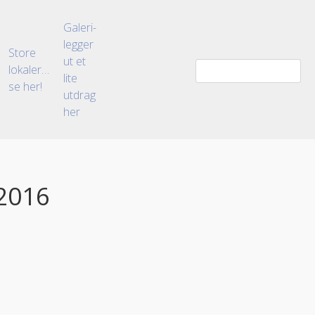
Galeri-
legger
Store
ut et
lokaler…
lite
se her!
utdrag
her
_2016