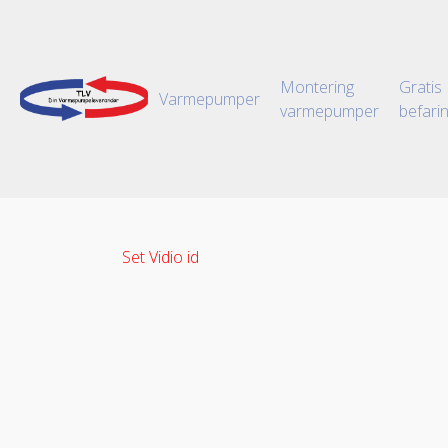
Montering
Gratis
Varmepumper
varmepumper
befari
Set Vidio id