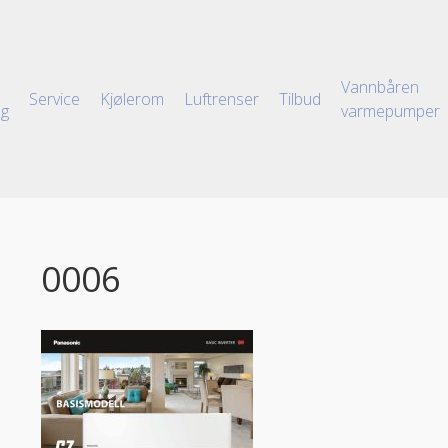
Vannbåren
Service
Kjølerom
Luftrenser
Tilbud
ng
varmepumper
0006