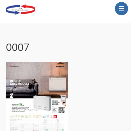
Varmepumper
Montering varmepumper
Gratis befaring
0007
Service
Kjølerom
Luftrenser
Tilbud
Vannbåren varmepumper
Store lokaler…se her!
Galeri-legger ut et lite
utdrag her