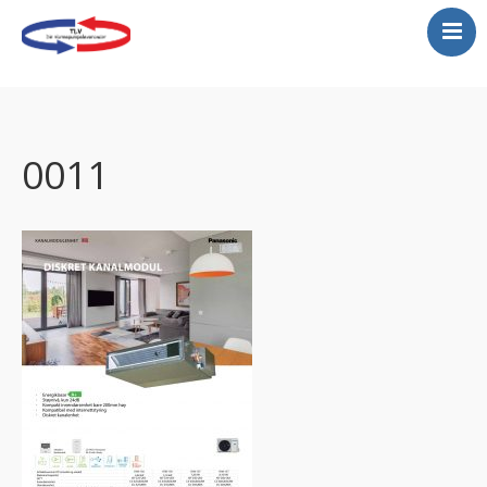
Varmepumper
Montering varmepumper
Gratis befaring
0011
Service
Kjølerom
Luftrenser
Tilbud
Vannbåren varmepumper
Store lokaler…se her!
Galeri-legger ut et lite
utdrag her