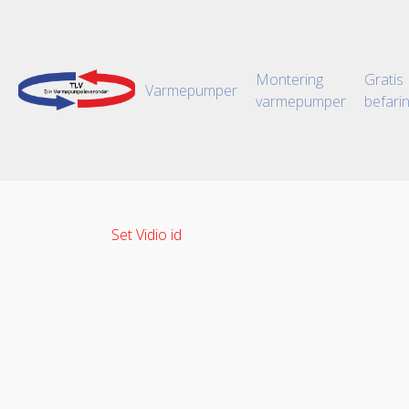
Montering
Gratis
Varmepumper
varmepumper
befari
Set Vidio id