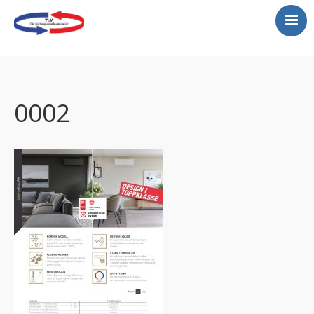
Varmepumper
Montering varmepumper
Gratis befaring
0002
Service
Kjølerom
Luftrenser
Tilbud
Vannbåren varmepumper
Store lokaler…se her!
Galeri-legger ut et lite
utdrag her