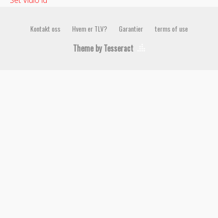
Set Vidio id
Kontakt oss
Hvem er TLV?
Garantier
terms of use
Theme by Tesseract