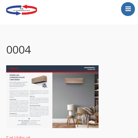
Varmepumper
Montering varmepumper
Gratis befaring
0004
Service
Kjølerom
Luftrenser
Tilbud
Vannbåren varmepumper
Store lokaler…se her!
Galeri-legger ut et lite
utdrag her