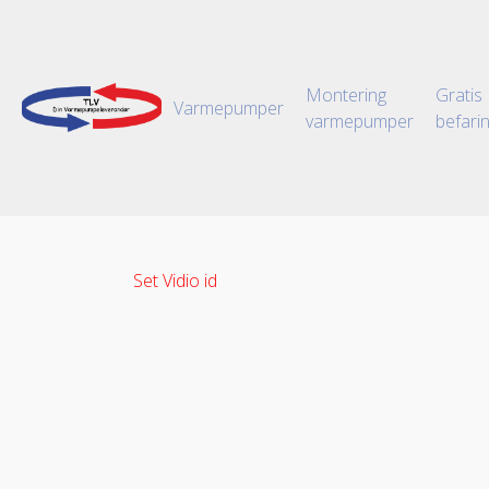
Montering
Gratis
Varmepumper
varmepumper
befari
Set Vidio id