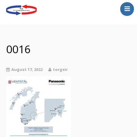
Varmepumper
Montering varmepumper
Gratis befaring
0016
Service
Kjølerom
August 17, 2022
torgeir
Luftrenser
Tilbud
Vannbåren varmepumper
Store lokaler…se her!
Galeri-legger ut et lite
utdrag her